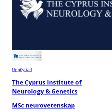
Uppflyttad
The Cyprus Institute of
Neurology & Genetics
MSc neurovetenskap