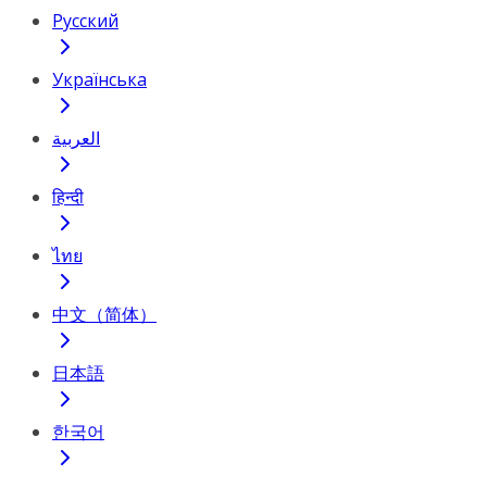
Русский
Українська
العربية
हिन्दी
ไทย
中文（简体）
日本語
한국어