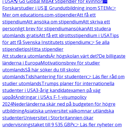
i USA
🌎 Go Global MBA
💃 Stipendier för kvinnor
🏙️
Forskarstudier i US
🧬 Grundutbildning inom STEM
👉
Mer om educations.com-stipendier
Att få ett
stipendium
Att ansöka om stipendium
Att skriva ett
personligt brev för stipendiumansökan
Att studera
utomlands gratis
Att få ett idrottsstipendium i USA
Tips
för att få Svenska Institutets stipendium
👉 Se alla
stipendietips
Hitta stipendier
Att studera utomlands
Är högskolan värt det?
De billigaste
länderna i Europa
Motivationsbrev för studier
utomlands
Så här söker du till skolor
utomlands
Tidshantering för studenter
👉 Läs fler råd om
studier utomlands
Trumps planer för internationella
studenter i USA
3-årig kandidatexamen på väg
uppåt
Ändringar i USA:s F-1-visumpolicy
2024
Nederländerna skär ned på budgeten för högre
utbildning
Asiatiska universitet välkomnar utländska
studenter
Universitet i Storbritannien ökar
undervisningstaket till 9 535 GBP
👉 Läs fler nyheter om