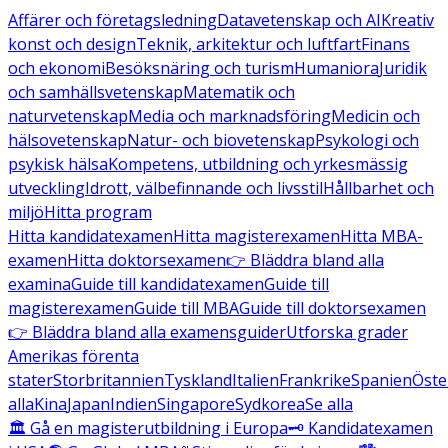
Affärer och företagsledning
Datavetenskap och AI
Kreativ
konst och design
Teknik, arkitektur och luftfart
Finans
och ekonomi
Besöksnäring och turism
Humaniora
Juridik
och samhällsvetenskap
Matematik och
naturvetenskap
Media och marknadsföring
Medicin och
hälsovetenskap
Natur- och biovetenskap
Psykologi och
psykisk hälsa
Kompetens, utbildning och yrkesmässig
utveckling
Idrott, välbefinnande och livsstil
Hållbarhet och
miljö
Hitta program
Hitta kandidatexamen
Hitta magisterexamen
Hitta MBA-
examen
Hitta doktorsexamen
👉 Bläddra bland alla
examina
Guide till kandidatexamen
Guide till
magisterexamen
Guide till MBA
Guide till doktorsexamen
👉 Bläddra bland alla examensguider
Utforska grader
Amerikas förenta
stater
Storbritannien
Tyskland
Italien
Frankrike
Spanien
Öste
alla
Kina
Japan
Indien
Singapore
Sydkorea
Se alla
🏛️ Gå en magisterutbildning i Europa
🗝️ Kandidatexamen