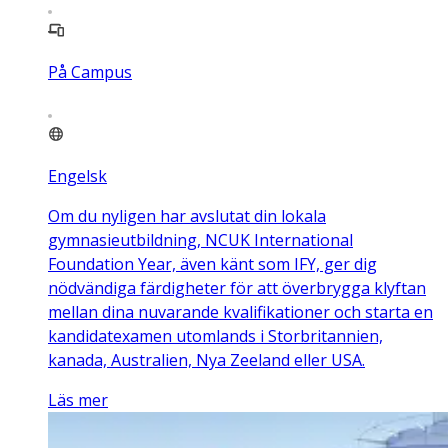
På Campus
Engelsk
Om du nyligen har avslutat din lokala
gymnasieutbildning, NCUK International
Foundation Year, även känt som IFY, ger dig
nödvändiga färdigheter för att överbrygga klyftan
mellan dina nuvarande kvalifikationer och starta en
kandidatexamen utomlands i Storbritannien,
kanada, Australien, Nya Zeeland eller USA.
Läs mer